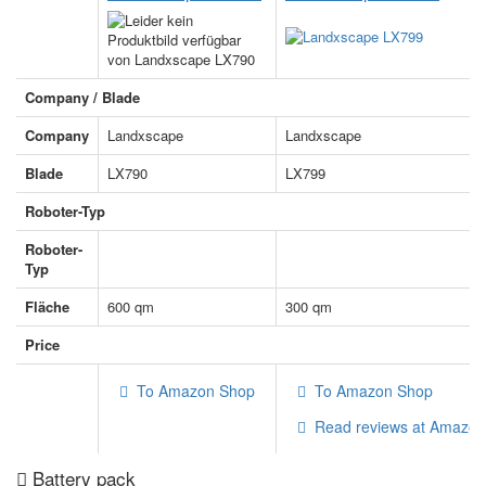
Company / Blade
Company
Landxscape
Landxscape
Blade
LX790
LX799
Roboter-Typ
Roboter-
Begrenzungskabel
Begrenzungskabel
Typ
Fläche
600 qm
300 qm
Price
To Amazon Shop
To Amazon Shop
Read reviews at Amazon
Battery pack