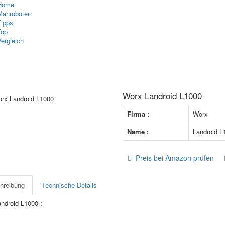
Home
Mähroboter
Tipps
Top
ergleich
Worx Landroid L1000
Firma :
Worx
Name :
Landroid 
Preis bei Amazon prüfen
hreibung
Technische Details
android L1000
: