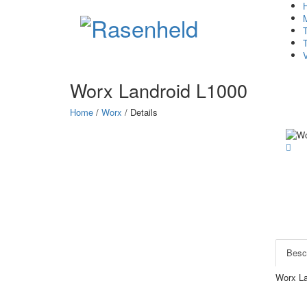
V
Worx
Landroid L1000
Home
/
Worx
/ Details
Besc
Worx L