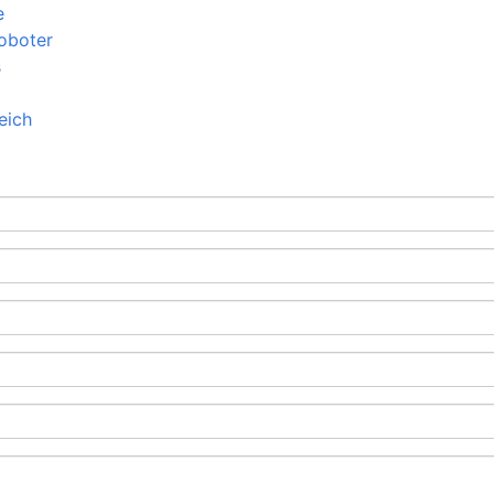
e
oboter
s
eich